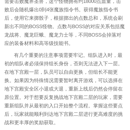
需要击败魔界圣兽，这个怪物拥有约18000点血量，击
败后会随机爆出0到4张魔族指令书。获得魔族指令书
后，使用它来掷骰子，根据掷出的点数总和，系统会刷
新出不同的BOSS怪物。点数与BOSS的对应关系包括魔
龙战将、魔龙巨蛾、魔龙力士等，不同BOSS会掉落对
应的装备材料和高等级技能书。
有几个重要的注意事项需要牢记。组队进入时，最
初的组队者必须保持组长身份，否则无法进入下一层。
在地下宫殿一层，队员可以自由更换，但组长不能更
换。如果因为特殊情况需要暂时离开游戏，可以选择在
地下宫殿安全区小退或大退，重新上线后仍然会停留在
原位置。对于想要反复挑战地下宫殿二层的玩家，需要
重新组队并从最初的入口开始整个流程。掌握这些要点
后，玩家就能顺利到达地下宫殿二层进行更高难度的挑
战和更丰厚的奖励获取。