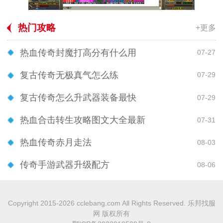
热门攻略
+更多
热血传奇封魔打高分有什么用
07-27
复古传奇无极真气怎么练
07-29
复古传奇怎么升武器装备最快
07-29
热血合击转生攻略图文大全最新
07-31
热血传奇赤月走法
08-03
传奇手游武器升级配方
08-06
Copyright 2015-2026 cclebang.com All Rights Reserved. 乐邦找服
网 版权所有