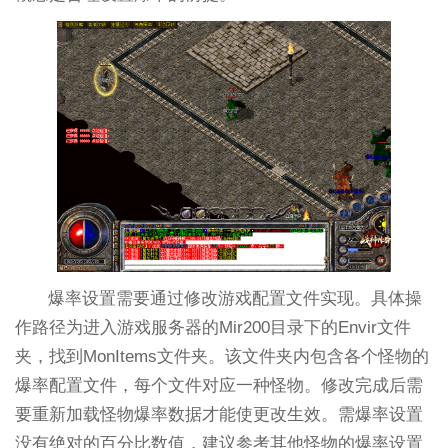
爆率设置需要通过修改游戏配置文件实现。具体操
作路径为进入游戏服务器的Mir200目录下的Envir文件
夹，找到MonItems文件夹。该文件夹内包含各个怪物的
爆率配置文件，每个文件对应一种怪物。修改完成后需
要重新加载怪物爆率数据才能使更改生效。需爆率设置
没有绝对的百分比数值，建议参考其他怪物的爆率设置