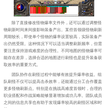
除了直接修改怪物爆率文件外，还可以通过调整怪
物刷新时间来间接影响装备产出。某些首领级怪物刷新
周期较长，即使单个怪物的爆率设置较高，实际装备产
出仍然受限。这种情况下可以适当调整刷新频率，但需
要注意保持游戏难度的合理性。不同地图的怪物爆率可
能存在差异，选择合适的地图进行刷怪也是提升装备获
取效率的重要方式。
团队协作在刷怪过程中能够有效提升爆率收益。组
队刷怪不仅可以提高击杀效率，还能通过分工合作覆盖
更多怪物刷新点。特别是在挑战高难度首领时，合理的
职业搭配和作战策略能够显著增加成功几率。团队成员
之间的信息共享也有助于发现爆率较高的刷怪区域和时