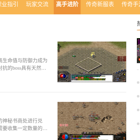
职业指引
玩家交流
高手进阶
传奇新服表
传奇手
高生命值与防御力成为
的boss具有天然优
的神秘书商处进行兑
需要收集一定数量的白