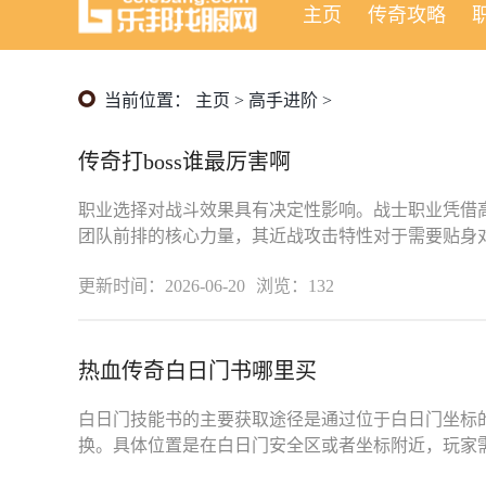
主页
传奇攻略
当前位置：
主页
>
高手进阶
>
传奇打boss谁最厉害啊
职业选择对战斗效果具有决定性影响。战士职业凭借
团队前排的核心力量，其近战攻击特性对于需要贴身对抗
势，但该职业单独面对高血量敌人时
更新时间：2026-06-20
浏览：132
热血传奇白日门书哪里买
白日门技能书的主要获取途径是通过位于白日门坐标
换。具体位置是在白日门安全区或者坐标附近，玩家
日门残卷才能在这里兑换所需的高级